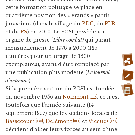
cette formation politique se place en
quatrième position des « grands » partis
jurassiens (dans le sillage du
PDC
, du
PLR
et du
PS
) en 2010. Le PCSI possède un
organe de presse (
Libre combat)
qui paraît
mensuellement de 1976 à 2000 (125
numéros pour un tirage de 1500
exemplaires), avant d’être remplacé par
une publication plus modeste (
Le journal
d’automne
).
Si la première section du PCSI est fondée
en novembre 1956 au
Noirmont
, ce n’est
dhs
toutefois que l’année suivante (14
septembre 1957) que les sections locales de
Bassecourt
,
Delémont
et
Vicques
dhs
dhs
dhs
décident d’allier leurs forces au sein d’une