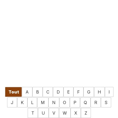
Tout
A
B
C
D
E
F
G
H
I
J
K
L
M
N
O
P
Q
R
S
T
U
V
W
X
Z