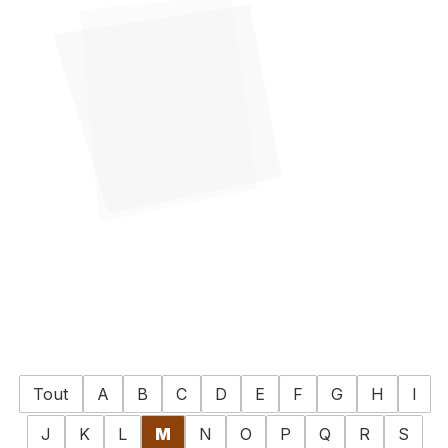
Tout
A
B
C
D
E
F
G
H
I
J
K
L
M
N
O
P
Q
R
S