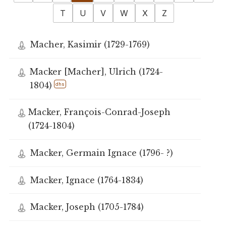
T
U
V
W
X
Z
Macher, Kasimir (1729-1769)
Macker [Macher], Ulrich (1724-
1804)
dhs
Macker, François-Conrad-Joseph
(1724-1804)
Macker, Germain Ignace (1796- ?)
Macker, Ignace (1764-1834)
Macker, Joseph (1705-1784)