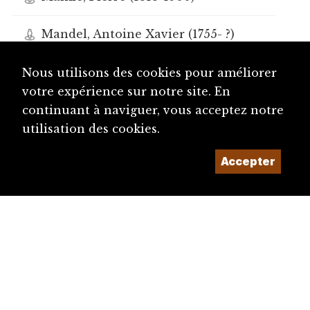
Mandel, Antoine Xavier (1755- ?)
Mandelert, Pierre (1811-1871)
Nous utilisons des cookies pour améliorer
votre expérience sur notre site. En
Mandrot, Jean-François ( ?- ?)
continuant à naviguer, vous acceptez notre
utilisation des cookies.
Manessier, Alfred (1911-1993)
Accepter
Mangeat, Vincent (1941-2025)
Manifestations
Manz, François-Daniel (1945-)
Maradan, Kim (1992-)