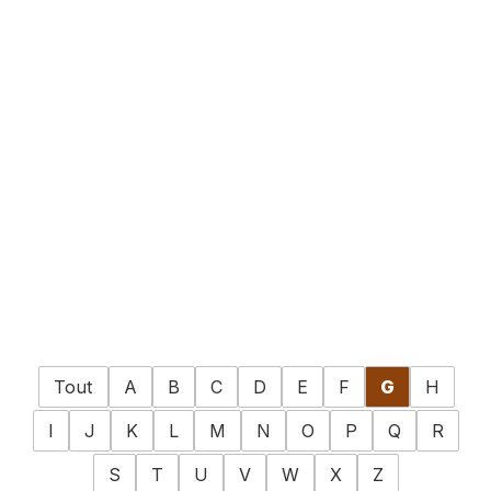
Tout
A
B
C
D
E
F
G
H
I
J
K
L
M
N
O
P
Q
R
S
T
U
V
W
X
Z