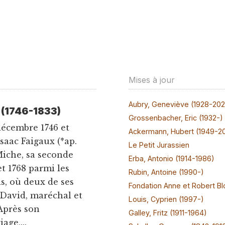
Mises à jour
Aubry, Geneviève (1928-20
 (1746-1833)
Grossenbacher, Eric (1932-)
 décembre 1746 et
Ackermann, Hubert (1949-2
'Isaac Faigaux (*ap.
Le Petit Jurassien
Miche, sa seconde
Erba, Antonio (1914-1986)
t 1768 parmi les
Rubin, Antoine (1990-)
s, où deux de ses
Fondation Anne et Robert Bl
t David, maréchal et
Louis, Cyprien (1997-)
 Après son
Galley, Fritz (1911-1964)
age,...