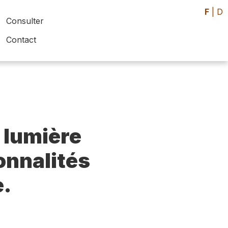
F
|
D
Consulter
Contact
 lumière
sonnalités
e.