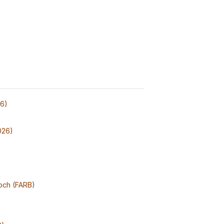
26)
026)
och (FARB)