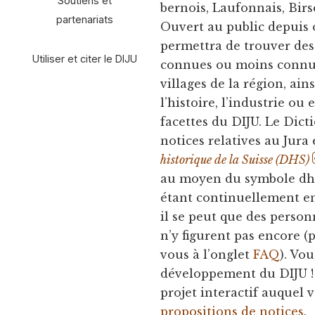
Soutiens et
bernois, Laufonnais, Birse
partenariats
Ouvert au public depuis o
permettra de trouver des 
Utiliser et citer le DIJU
connues ou moins connues, 
villages de la région, ain
l’histoire, l’industrie ou
facettes du DIJU. Le Dict
notices relatives au Jura
historique de la Suisse (DHS)
au moyen du symbole dhs.
étant continuellement en
il se peut que des perso
n’y figurent pas encore 
vous à l’onglet
FAQ
). Vo
développement du DIJU ! E
projet interactif auquel
propositions de notices
.