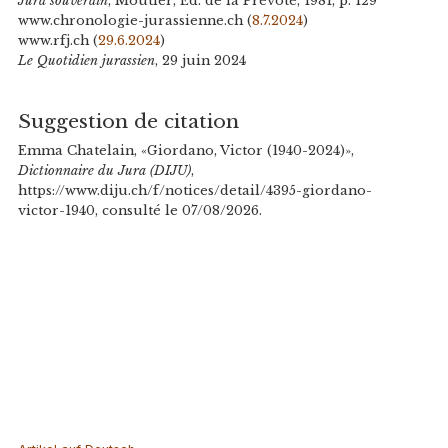
Jura souverain
, Moutier, Ed. de la Prévôté, 1981, p. 129
www.chronologie-jurassienne.ch (
8.7.2024
)
www.rfj.ch (
29.6.2024
)
Le Quotidien jurassien
, 29 juin 2024
Suggestion de citation
Emma Chatelain, «Giordano, Victor (1940-2024)»,
Dictionnaire du Jura (DIJU)
,
https://www.diju.ch/f/notices/detail/4395-giordano-
victor-1940, consulté le 07/08/2026.