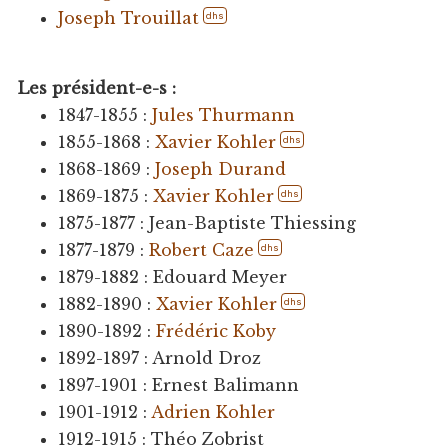
Joseph Trouillat
dhs
Les président-e-s :
1847-1855 :
Jules Thurmann
1855-1868 :
Xavier Kohler
dhs
1868-1869 :
Joseph Durand
1869-1875 :
Xavier Kohler
dhs
1875-1877 : Jean-Baptiste Thiessing
1877-1879 :
Robert Caze
dhs
1879-1882 : Edouard Meyer
1882-1890 :
Xavier Kohler
dhs
1890-1892 :
Frédéric Koby
1892-1897 : Arnold Droz
1897-1901 : Ernest Balimann
1901-1912 :
Adrien Kohler
1912-1915 : Théo Zobrist