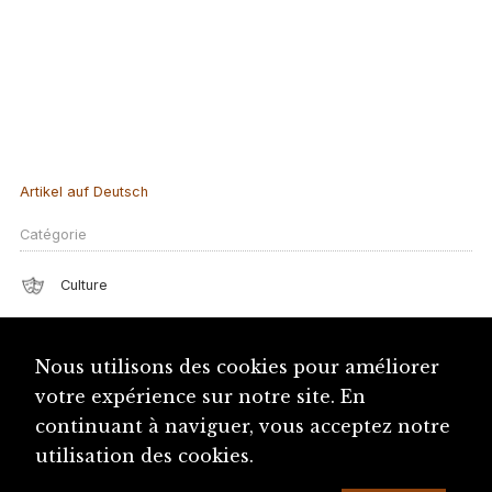
Artikel auf Deutsch
Catégorie
Culture
Notices similaires
Nous utilisons des cookies pour améliorer
Presse (canton du Jura)
votre expérience sur notre site. En
continuant à naviguer, vous acceptez notre
Dictionnaire du Jura sur internet, DIJU
utilisation des cookies.
Châtelain, Roger (1910-1996)