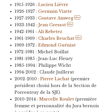
1915-1926 :
Lucien Lièvre
1926-1927 :
Germain Viatte
1927-1933 :
Gustave Amweg
dhs
1933-1942 :
Jean Gressot
dhs
1942-1961 :
Ali Rebetez
1961-1969 :
Charles Beuchat
dhs
1969-1972 :
Edmond Guéniat
1972-1981 : Michel Boillat
1981-1985 : Jean-Luc Fleury
1985-1994 : Philippe Wicht
1994-2002 : Claude Juillerat
2002-2010 :
Pierre Lachat
(premier
président choisi hors de la Section de
Porrentruy de la SJE)
2010-2014 :
Marcelle Roulet
(première
femme et personnalité du Jura bernois