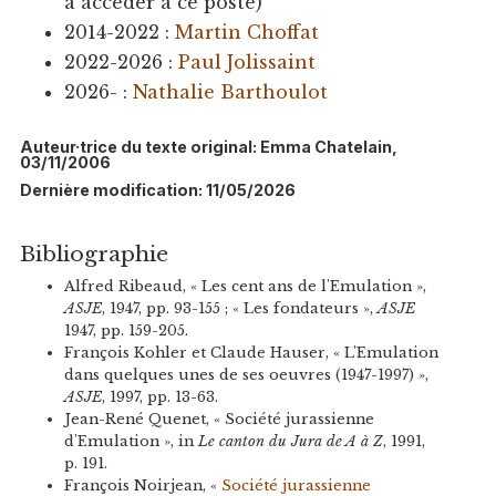
à accéder à ce poste)
2014-2022 :
Martin Choffat
2022-2026 :
Paul Jolissaint
2026- :
Nathalie Barthoulot
Auteur·trice du texte original: Emma Chatelain,
03/11/2006
Dernière modification: 11/05/2026
Bibliographie
Alfred Ribeaud, « Les cent ans de l'Emulation »,
ASJE
, 1947, pp. 93-155 ; « Les fondateurs »,
ASJE
1947, pp. 159-205.
François Kohler et Claude Hauser, « L'Emulation
dans quelques unes de ses oeuvres (1947-1997) »,
ASJE
, 1997, pp. 13-63.
Jean-René Quenet, « Société jurassienne
d'Emulation », in
Le canton du Jura de A à Z
, 1991,
p. 191.
François Noirjean, «
Société jurassienne