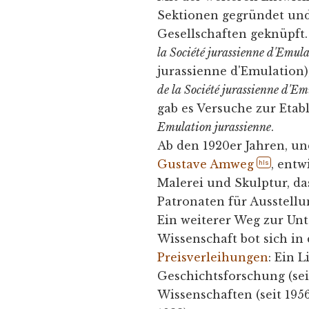
Sektionen gegründet un
Gesellschaften geknüpft.
la Société jurassienne d'Emul
jurassienne d'Emulation)
de la Société jurassienne d'Em
gab es Versuche zur Etab
Emulation jurassienne
.
Ab den 1920er Jahren, un
Gustave Amweg
, entw
hls
Malerei und Skulptur, das
Patronaten für Ausstellu
Ein weiterer Weg zur Unt
Wissenschaft bot sich in
Preisverleihungen
: Ein L
Geschichtsforschung (sei
Wissenschaften (seit 195