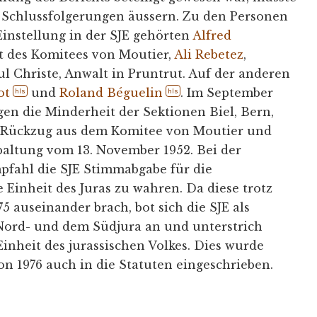
n Schlussfolgerungen äussern. Zu den Personen
 Einstellung in der SJE gehörten
Alfred
nt des Komitees von Moutier,
Ali Rebetez
,
ul Christe, Anwalt in Pruntrut. Auf der anderen
ot
und
Roland Béguelin
. Im September
hls
hls
egen die Minderheit der Sektionen Biel, Bern,
 Rückzug aus dem Komitee von Moutier und
paltung vom 13. November 1952. Bei der
fahl die SJE Stimmabgabe für die
Einheit des Juras zu wahren. Da diese trotz
5 auseinander brach, bot sich die SJE als
Nord- und dem Südjura an und unterstrich
Einheit des jurassischen Volkes. Dies wurde
von 1976 auch in die Statuten eingeschrieben.