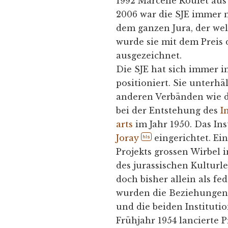
1992 Marcelle Roulet aus 
2006 war die SJE immer n
dem ganzen Jura, der we
wurde sie mit dem Preis
ausgezeichnet.
Die SJE hat sich immer i
positioniert. Sie unter
anderen Verbänden wie d
bei der Entstehung des
I
arts
im Jahr 1950. Das Ins
Joray
eingerichtet. Ei
hls
Projekts grossen Wirbel i
des jurassischen Kulturle
doch bisher allein als fe
wurden die Beziehungen 
und die beiden Instituti
Frühjahr 1954 lancierte P