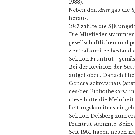
1988).
Neben den
Actes
gab die 
heraus.
1947 zählte die SJE ungef
Die Mitglieder stammten 
gesellschaftlichen und po
Zentralkomitee bestand 
Sektion Pruntrut - gemäs
Bei der Revision der Sta
aufgehoben. Danach blie
Generalsekretariats (ans
des/der Bibliothekars/-i
diese hatte die Mehrheit 
Leitungskomitees eingebü
Sektion Delsberg zum ers
Pruntrut stammte. Seine
Seit 1961 haben neben na