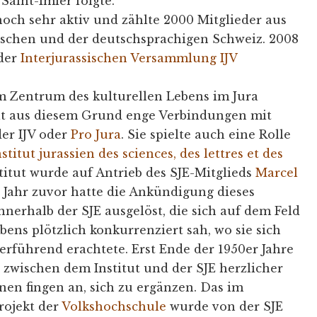
Saint-Imier folgte.
och sehr aktiv und zählte 2000 Mitglieder aus
lschen und der deutschsprachigen Schweiz. 2008
 der
Interjurassischen Versammlung IJV
m Zentrum des kulturellen Lebens im Jura
hält aus diesem Grund enge Verbindungen mit
er IJV oder
Pro Jura
. Sie spielte auch eine Rolle
nstitut jurassien des sciences, des lettres et des
titut wurde auf Antrieb des SJE-Mitglieds
Marcel
n Jahr zuvor hatte die Ankündigung dieses
nnerhalb der SJE ausgelöst, die sich auf dem Feld
bens plötzlich konkurrenziert sah, wo sie sich
derführend erachtete. Erst Ende der 1950er Jahre
zwischen dem Institut und der SJE herzlicher
onen fingen an, sich zu ergänzen. Das im
rojekt der
Volkshochschule
wurde von der SJE