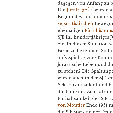
dagegen von Anfang an b
Die
Jurafrage
wurde au
hls
Beginn des Jahrhunderts b
separatistischen
Bewegung
ehemaligen
Fürstbistums
SJE ihr hundertjähriges J
ein. In dieser Situation 
Farbe zu bekennen. Sollte
aufs Spiel setzen? Konnte 
jurassische Leben und die
zu stehen? Die Spaltung
wurde auch in der SJE sp
Sektionspräsident und Pf
die Linie des Zentralkomi
Enthaltsamkeit der SJE. 
von Moutier
Ende 1951 m
die SJE stark an der Erst