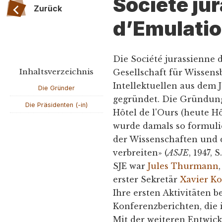
Société ju
Zurück
d’Emulatio
Die Société jurassienne d
Inhaltsverzeichnis
Gesellschaft für Wissens
Intellektuellen aus dem 
Die Gründer
gegründet. Die Gründung
Die Präsidenten (-in)
Hôtel de l'Ours (heute Hô
wurde damals so formulie
der Wissenschaften und 
verbreiten» (
ASJE
, 1947, 
SJE war
Jules Thurmann
erster Sekretär
Xavier Ko
Ihre ersten Aktivitäten b
Konferenzberichten, die
Mit der weiteren Entwi