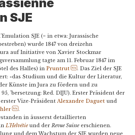
rassienne
n SJE
'Emulation SJE (= in etwa: Jurassische
bestreben) wurde 1847 von dreizehn
Jura auf Initiative von Xavier Stockmar
sversammlung tagte am 11. Februar 1847 im
tel des Halles) in
Pruntrut
. Das Ziel der SJE
hls
rt: «das Studium und die Kultur der Literatur,
der Künste im Jura zu fördern und zu
S. 95, 'bersetzung: Red. DIJU). Erster Präsident der
, erster Vize-Präsident
Alexandre Daguet
und
hler
.
hls
estanden in äusserst detaillierten
 in
L'Helvétie
und der
Revue Suisse
erschienen.
cklung und dem Wachstum der SJE wurden neue