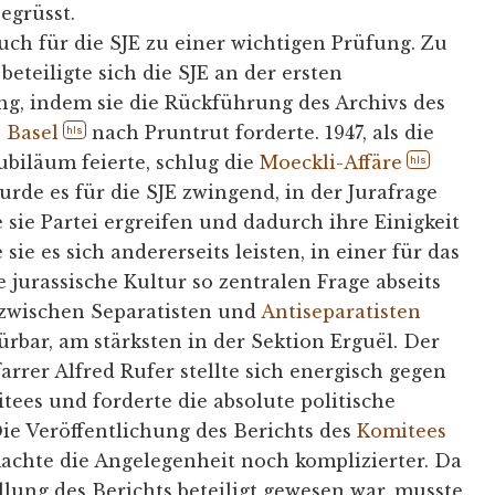
egrüsst.
ch für die SJE zu einer wichtigen Prüfung. Zu
eteiligte sich die SJE an der ersten
, indem sie die Rückführung des Archivs des
 Basel
nach Pruntrut forderte. 1947, als die
hls
ubiläum feierte, schlug die
Moeckli-Affäre
hls
wurde es für die SJE zwingend, in der Jurafrage
 sie Partei ergreifen und dadurch ihre Einigkeit
sie es sich andererseits leisten, in einer für das
 jurassische Kultur so zentralen Frage abseits
 zwischen Separatisten und
Antiseparatisten
ürbar, am stärksten in der Sektion Erguël. Der
arrer Alfred Rufer stellte sich energisch gegen
tees und forderte die absolute politische
Die Veröffentlichung des Berichts des
Komitees
achte die Angelegenheit noch komplizierter. Da
ellung des Berichts beteiligt gewesen war, musste