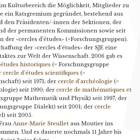
m Kulturbereich die Möglichkeit, Mitglieder zu
e ein Ratsgremium gegründet, bestehend aus
 den Präsidenten/-innen der Sektionen, der
 und der permanenten Kommissionen sowie seit
n der «cercles d'études» (=Forschungsgruppen).
haffung der «cercles d'études» der SJE eine
ktes zur Welt der Wissenschaft. 2006 gab es
'études historiques
(= Forschungsgruppe
er
cercle d'études scientifiques
(=
chaft) seit 1971; der
cercle d'archéologie
(=
ogie) seit 1990; der
cercle de mathématiques et
sgruppe Mathematik und Physik) seit 1997; der
ungsgruppe Dialekt) seit 2001; der
cercle
l) seit 2005.
 Frau
Anne-Marie Steullet
aus Moutier ins
mmen. Und es dauerte nochmals 11 Jahre bis