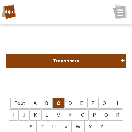
Transports
Tout
A
B
C
D
E
F
G
H
I
J
K
L
M
N
O
P
Q
R
S
T
U
V
W
X
Z