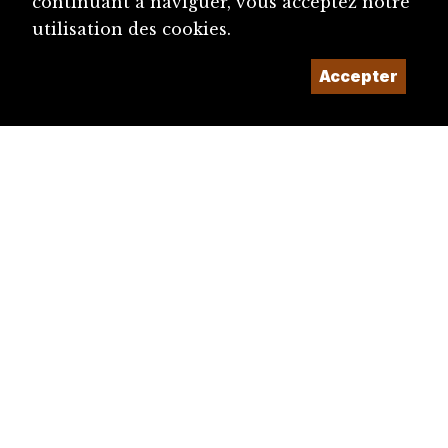
continuant à naviguer, vous acceptez notre
utilisation des cookies.
Accepter
diju@diju.ch
Proposer une notice
Un projet de la