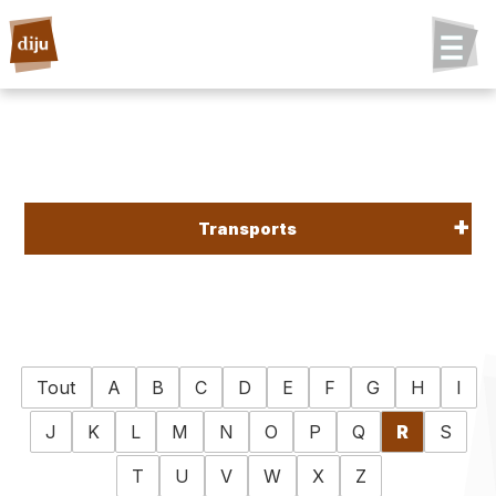
Transports
Tout
A
B
C
D
E
F
G
H
I
J
K
L
M
N
O
P
Q
R
S
T
U
V
W
X
Z