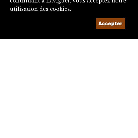
continuant à naviguer, vous acceptez notre
utilisation des cookies.
Accepter
diju@diju.ch
Proposer une notice
Un projet de la