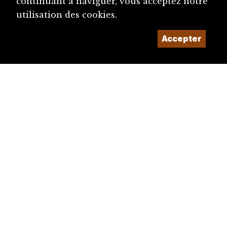
continuant à naviguer, vous acceptez notre
utilisation des cookies.
Accepter
diju@diju.ch
Proposer une notice
Un projet de la