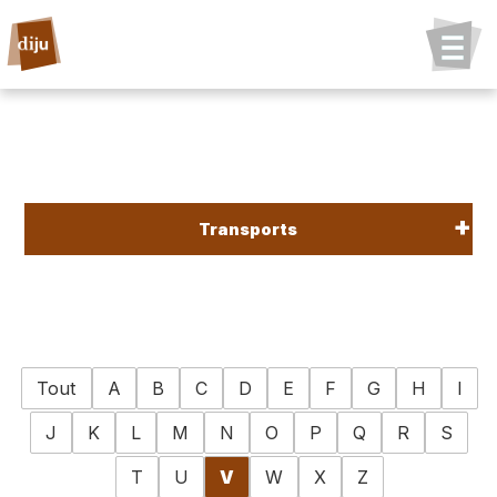
Transports
Tout
A
B
C
D
E
F
G
H
I
J
K
L
M
N
O
P
Q
R
S
T
U
V
W
X
Z