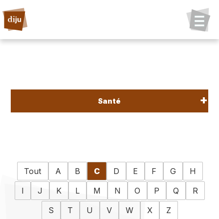
Santé
Tout
A
B
C
D
E
F
G
H
I
J
K
L
M
N
O
P
Q
R
S
T
U
V
W
X
Z