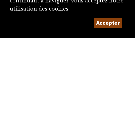
continuant à naviguer, vous acceptez notre
utilisation des cookies.
Accepter
diju@diju.ch
Proposer une notice
Un projet de la