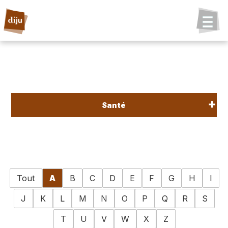
Santé
Tout
A
B
C
D
E
F
G
H
I
J
K
L
M
N
O
P
Q
R
S
T
U
V
W
X
Z