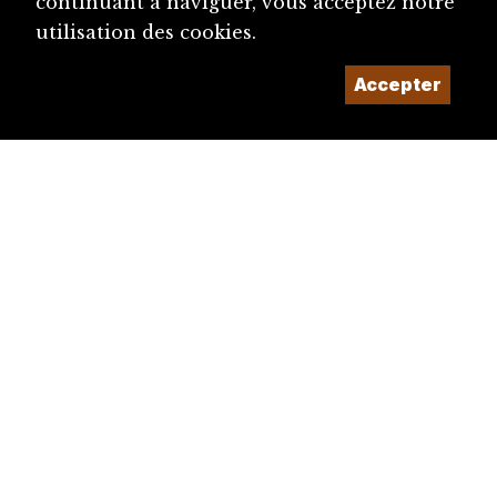
continuant à naviguer, vous acceptez notre
utilisation des cookies.
Accepter
diju@diju.ch
Proposer une notice
Un projet de la