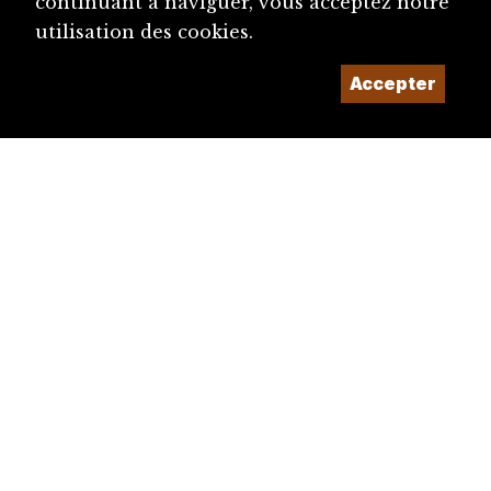
continuant à naviguer, vous acceptez notre
utilisation des cookies.
Accepter
diju@diju.ch
Proposer une notice
Un projet de la