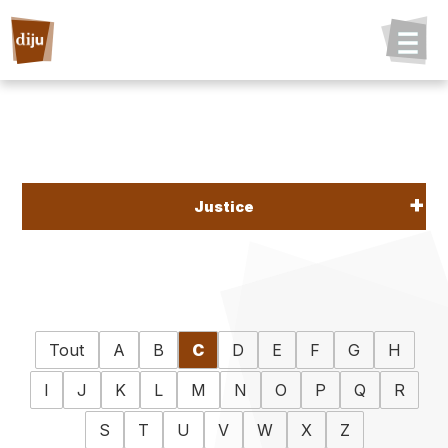
Justice
Tout
A
B
C
D
E
F
G
H
I
J
K
L
M
N
O
P
Q
R
S
T
U
V
W
X
Z