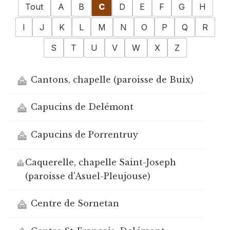
Tout
A
B
C
D
E
F
G
H
I
J
K
L
M
N
O
P
Q
R
S
T
U
V
W
X
Z
Cantons, chapelle (paroisse de Buix)
Capucins de Delémont
Capucins de Porrentruy
Caquerelle, chapelle Saint-Joseph
(paroisse d'Asuel-Pleujouse)
Centre de Sornetan