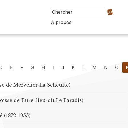
A propos
D
E
F
G
H
I
J
K
L
M
N
O
sse de Mervelier-La Scheulte)
oisse de Bure, lieu-dit Le Paradis)
 (1872-1955)