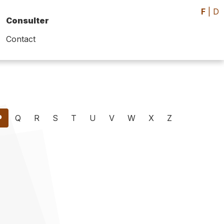
F
|
D
Consulter
Contact
P
Q
R
S
T
U
V
W
X
Z