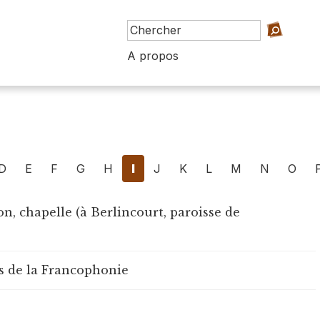
A propos
D
E
F
G
H
I
J
K
L
M
N
O
, chapelle (à Berlincourt, paroisse de
rs de la Francophonie