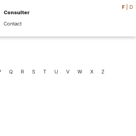
F
|
D
Consulter
Contact
P
Q
R
S
T
U
V
W
X
Z