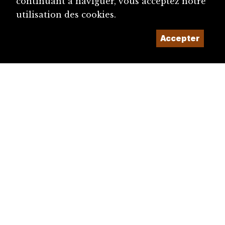
continuant à naviguer, vous acceptez notre
utilisation des cookies.
Accepter
diju@diju.ch
Proposer une notice
Un projet de la