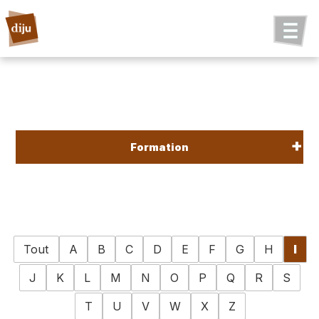
Formation
Tout
A
B
C
D
E
F
G
H
I
J
K
L
M
N
O
P
Q
R
S
T
U
V
W
X
Z