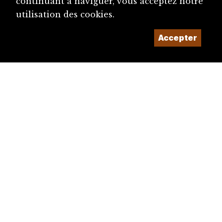
continuant à naviguer, vous acceptez notre
utilisation des cookies.
Accepter
diju@diju.ch
Proposer une notice
Un projet de la