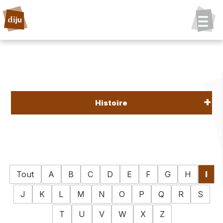
Histoire
Tout
A
B
C
D
E
F
G
H
I
J
K
L
M
N
O
P
Q
R
S
T
U
V
W
X
Z