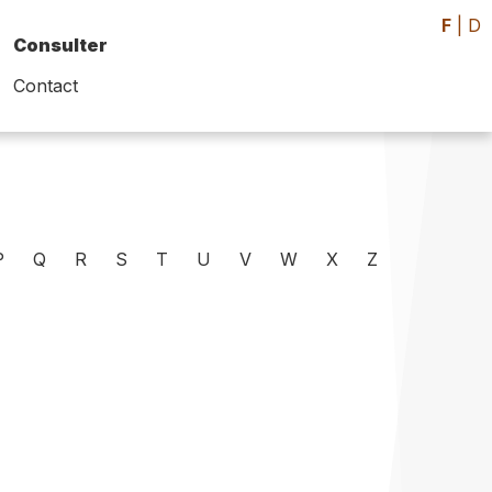
F
|
D
Consulter
Contact
P
Q
R
S
T
U
V
W
X
Z