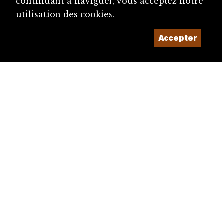
continuant à naviguer, vous acceptez notre
utilisation des cookies.
Accepter
diju@diju.ch
Proposer une notice
Un projet de la