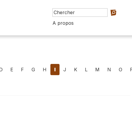
A propos
D
E
F
G
H
I
J
K
L
M
N
O