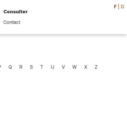
F
|
D
Consulter
Contact
P
Q
R
S
T
U
V
W
X
Z