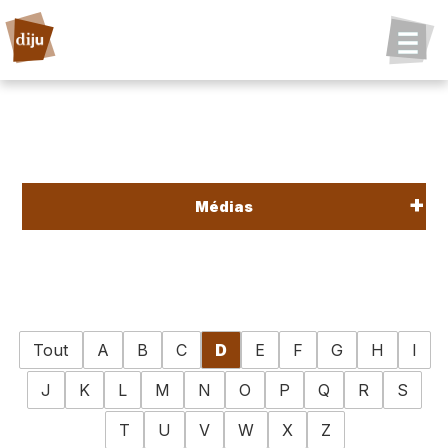
Médias
Tout
A
B
C
D
E
F
G
H
I
J
K
L
M
N
O
P
Q
R
S
T
U
V
W
X
Z