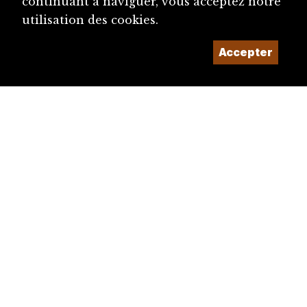
continuant à naviguer, vous acceptez notre
utilisation des cookies.
Accepter
diju@diju.ch
Proposer une notice
Un projet de la