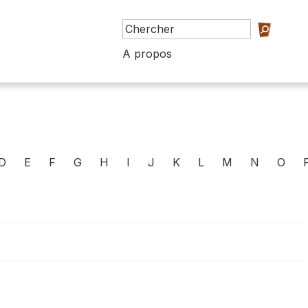
A propos
D
E
F
G
H
I
J
K
L
M
N
O