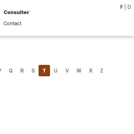
F
|
D
Consulter
Contact
P
Q
R
S
T
U
V
W
X
Z