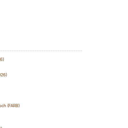
26)
026)
och (FARB)