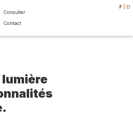
F
|
D
Consulter
Contact
 lumière
sonnalités
e.