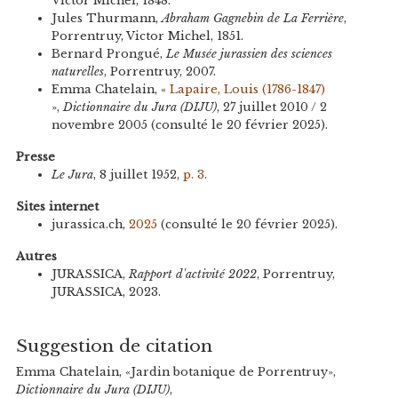
Victor Michel, 1848.
Jules Thurmann,
Abraham Gagnebin de La Ferrière
,
Porrentruy, Victor Michel, 1851.
Bernard Prongué,
Le Musée jurassien des sciences
naturelles
, Porrentruy, 2007.
Emma Chatelain, «
Lapaire, Louis (1786-1847)
»,
Dictionnaire du Jura (DIJU)
, 27 juillet 2010 / 2
novembre 2005 (consulté le 20 février 2025).
Presse
Le Jura
, 8 juillet 1952,
p. 3
.
Sites internet
jurassica.ch,
2025
(consulté le 20 février 2025).
Autres
JURASSICA,
Rapport d'activité 2022
, Porrentruy,
JURASSICA, 2023.
Suggestion de citation
Emma Chatelain, «Jardin botanique de Porrentruy»,
Dictionnaire du Jura (DIJU)
,