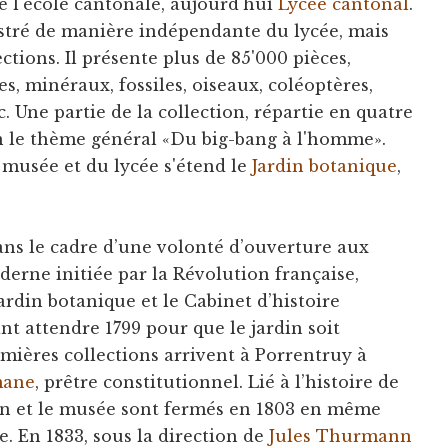
e l'école cantonale, aujourd'hui
Lycée cantonal
.
stré de manière indépendante du lycée, mais
ctions. Il présente plus de 85'000 pièces,
s, minéraux, fossiles, oiseaux, coléoptères,
. Une partie de la collection, répartie en quatre
lon le thème général «Du big-bang à l'homme».
musée et du lycée s'étend le
Jardin botanique
,
dans le cadre d’une volonté d’ouverture aux
erne initiée par la Révolution française,
Jardin botanique et le Cabinet d’histoire
ant attendre 1799 pour que le jardin soit
mières collections arrivent à Porrentruy à
mane
, prêtre constitutionnel. Lié à l’histoire de
rdin et le musée sont fermés en 1803 en même
e. En 1833, sous la direction de
Jules Thurmann