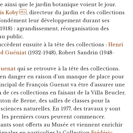
 ainsi que le jardin botanique voient le jour.
is Koby
, directeur du jardin et des collections
dhs
ofondément leur développement durant ses
1918) : agrandissement, réorganisation des
au public.
ccèdent ensuite à la tête des collections :
Henri
d Guéniat
(1932-1948), Robert Sandrin (1948-
Guenat
qui se retrouve à la tête des collections.
s en danger en raison d’un manque de place pour
rincipal de François Guenat va être d'assurer une
n de ces collections en faisant de la Villa Beucler,
nton de Berne, des salles de classes pour la
sciences naturelles. En 1977, des travaux y sont
2, les premiers cours peuvent commencer.
tants sont offerts au Musée et viennent enrichir
signaler en particulier la Collection
Frédéric-