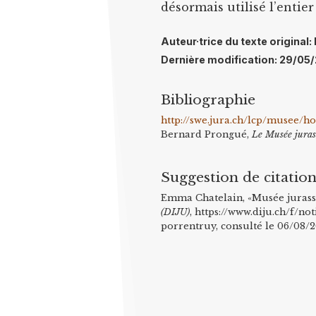
désormais utilisé l’entie
Auteur·trice du texte origina
Dernière modification: 29/05
Bibliographie
http://swe.jura.ch/lcp/musee/h
Bernard Prongué,
Le Musée jurass
Suggestion de citatio
Emma Chatelain, «Musée jurassi
(DIJU)
, https://www.diju.ch/f/n
porrentruy, consulté le 06/08/2