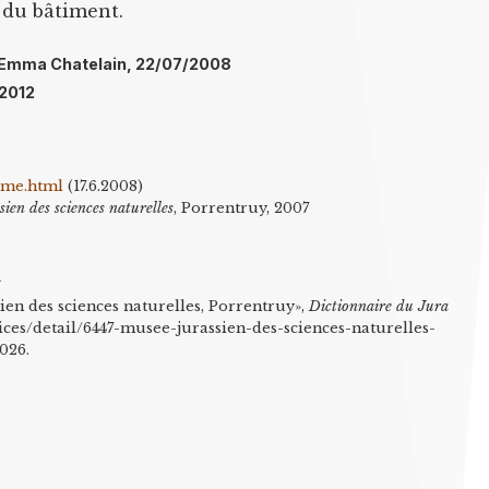
r du bâtiment.
l: Emma Chatelain, 22/07/2008
/2012
ome.html
(17.6.2008)
ien des sciences naturelles
, Porrentruy, 2007
n
en des sciences naturelles, Porrentruy»,
Dictionnaire du Jura
otices/detail/6447-musee-jurassien-des-sciences-naturelles-
026.