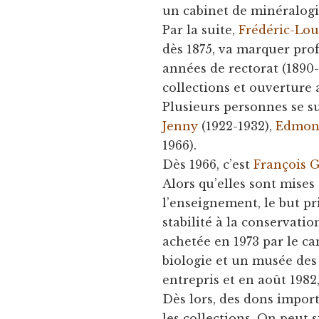
un cabinet de minéralogie
Par la suite,
Frédéric-Lou
dès 1875, va marquer pr
années de rectorat (1890-
collections et ouverture 
Plusieurs personnes se su
Jenny
(1922-1932),
Edmon
1966).
Dès 1966, c’est
François 
Alors qu’elles sont mise
l’enseignement, le but p
stabilité à la conservatio
achetée en 1973 par le ca
biologie et un musée des 
entrepris et en août 198
Dès lors, des dons impor
les collections. On peut 