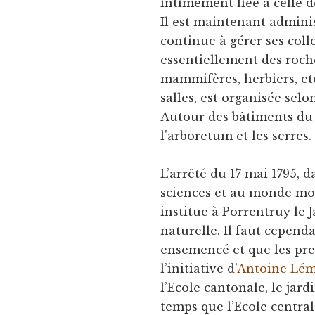
intimement liée à celle d
Il est maintenant admini
continue à gérer ses colle
essentiellement des roche
mammifères, herbiers, etc
salles, est organisée se
Autour des bâtiments du 
l'arboretum et les serres.
L’arrêté du 17 mai 1795, 
sciences et au monde mod
institue à Porrentruy le 
naturelle. Il faut cepend
ensemencé et que les pre
l’initiative d’
Antoine Lé
l’Ecole cantonale, le ja
temps que l’Ecole central