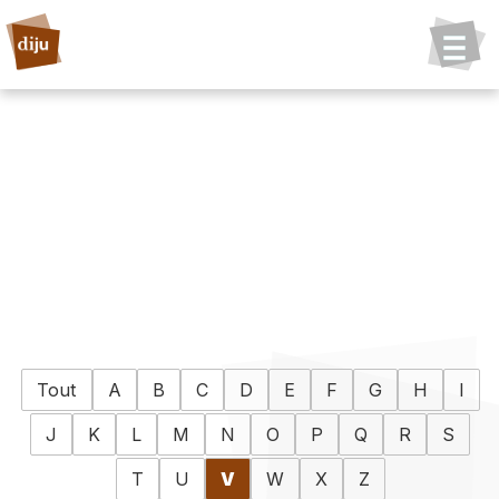
Tout
A
B
C
D
E
F
G
H
I
J
K
L
M
N
O
P
Q
R
S
T
U
V
W
X
Z