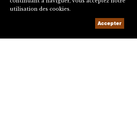
continuant à naviguer, vous acceptez notre
utilisation des cookies.
Accepter
diju@diju.ch
Proposer une notice
Un projet de la