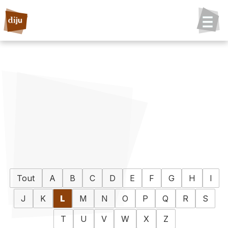
Tout
A
B
C
D
E
F
G
H
I
J
K
L
M
N
O
P
Q
R
S
T
U
V
W
X
Z