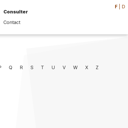
F
|
D
Consulter
Contact
P
Q
R
S
T
U
V
W
X
Z