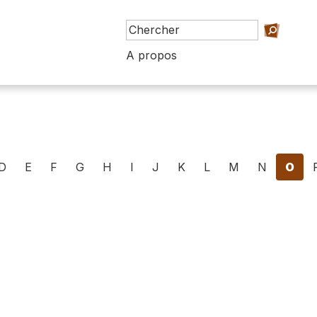
A propos
D
E
F
G
H
I
J
K
L
M
N
O