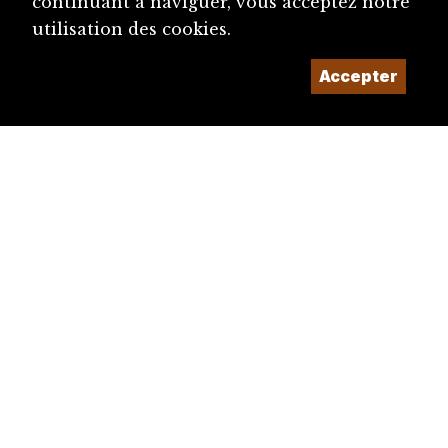
continuant à naviguer, vous acceptez notre
utilisation des cookies.
Accepter
diju@diju.ch
Proposer une notice
Un projet de la