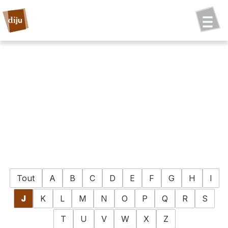
Tout
A
B
C
D
E
F
G
H
I
J
K
L
M
N
O
P
Q
R
S
T
U
V
W
X
Z