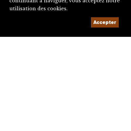
continuant à naviguer, vous acceptez notre
utilisation des cookies.
Accepter
diju@diju.ch
Proposer une notice
Un projet de la