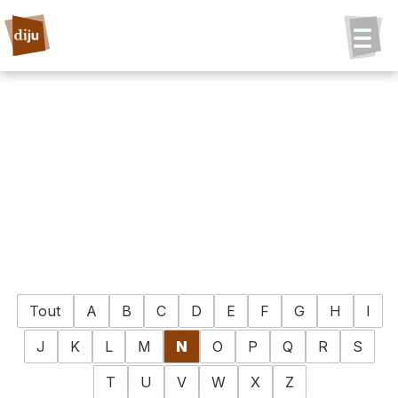
Tout
A
B
C
D
E
F
G
H
I
J
K
L
M
N
O
P
Q
R
S
T
U
V
W
X
Z