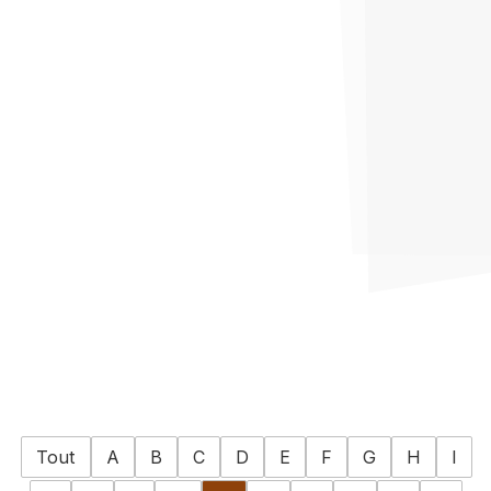
Tout
A
B
C
D
E
F
G
H
I