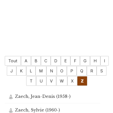
Tout
A
B
C
D
E
F
G
H
I
J
K
L
M
N
O
P
Q
R
S
T
U
V
W
X
Z
Zaech, Jean-Denis (1958-)
Zaech, Sylvie (1960-)