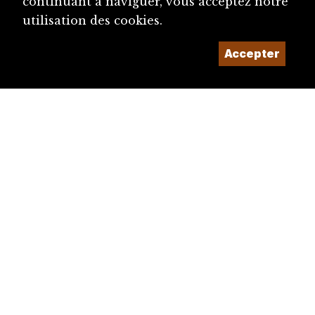
continuant à naviguer, vous acceptez notre
utilisation des cookies.
Accepter
diju@diju.ch
Proposer une notice
Un projet de la