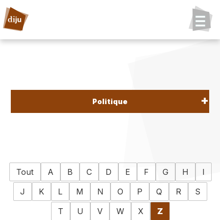
Politique
Tout
A
B
C
D
E
F
G
H
I
J
K
L
M
N
O
P
Q
R
S
T
U
V
W
X
Z