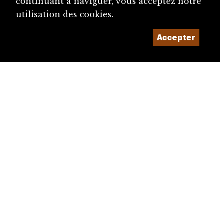
continuant à naviguer, vous acceptez notre
utilisation des cookies.
Accepter
diju@diju.ch
Proposer une notice
Un projet de la