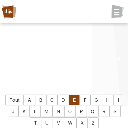
Tout
A
B
C
D
E
F
G
H
I
J
K
L
M
N
O
P
Q
R
S
T
U
V
W
X
Z