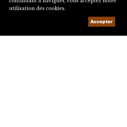
continuant à naviguer, vous acceptez notre
utilisation des cookies.
Accepter
diju@diju.ch
Proposer une notice
Un projet de la