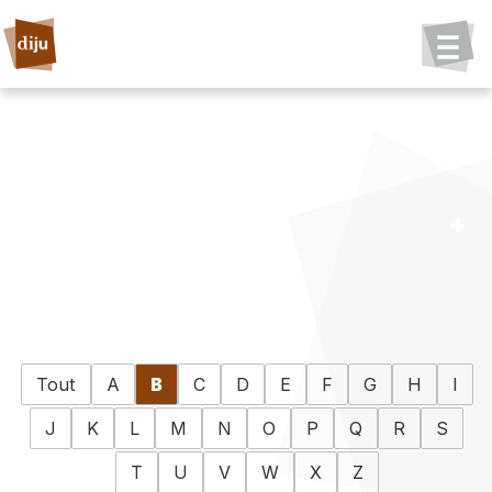
Tout
A
B
C
D
E
F
G
H
I
J
K
L
M
N
O
P
Q
R
S
T
U
V
W
X
Z