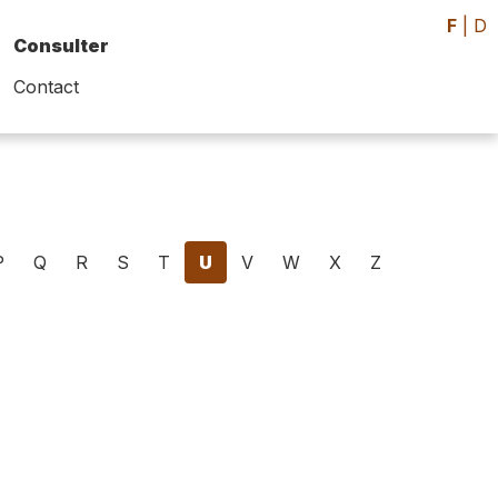
F
|
D
Consulter
Contact
P
Q
R
S
T
U
V
W
X
Z