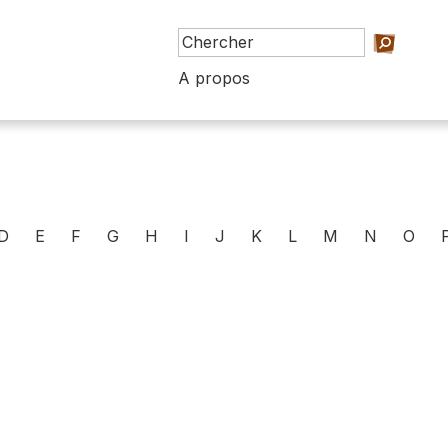
A propos
D
E
F
G
H
I
J
K
L
M
N
O