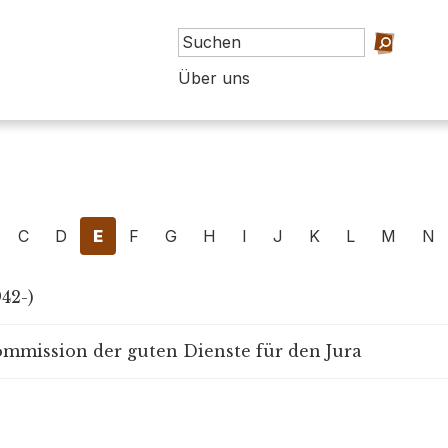
Über uns
C
D
E
F
G
H
I
J
K
L
M
N
942-)
ommission der guten Dienste für den Jura