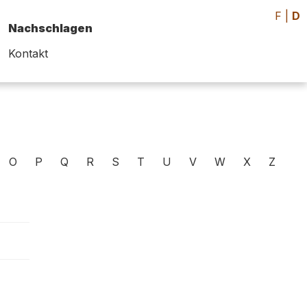
F
|
D
Nachschlagen
Kontakt
O
P
Q
R
S
T
U
V
W
X
Z