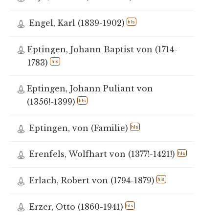
Engel, Karl (1839-1902)
hls
Eptingen, Johann Baptist von (1714-
1783)
hls
Eptingen, Johann Puliant von
(1356!-1399)
hls
Eptingen, von (Familie)
hls
Erenfels, Wolfhart von (1377!-1421!)
hls
Erlach, Robert von (1794-1879)
hls
Erzer, Otto (1860-1941)
hls