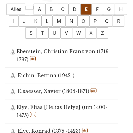
Alles
A
B
C
D
E
F
G
H
I
J
K
L
M
N
O
P
Q
R
S
T
U
V
W
X
Z
Eberstein, Christian Franz von (1719-
1797)
hls
Eichin, Bettina (1942-)
Elsaesser, Xavier (1805-1871)
hls
Elye, Elias [Helias Helye] (um 1400-
1475)
hls
Elye, Konrad (1375!-1423)
hls