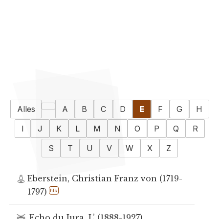
Alles
A
B
C
D
E
F
G
H
I
J
K
L
M
N
O
P
Q
R
S
T
U
V
W
X
Z
Eberstein, Christian Franz von (1719-
1797)
hls
Echo du Jura, L’ (1888-1927)