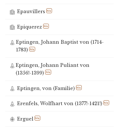
Epauvillers
hls
Epiquerez
hls
Eptingen, Johann Baptist von (1714-
1783)
hls
Eptingen, Johann Puliant von
(1356!-1399)
hls
Eptingen, von (Familie)
hls
Erenfels, Wolfhart von (1377!-1421!)
hls
Erguel
hls