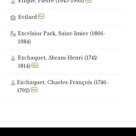
Etique, Pierre (1945-1993)
hls
Evilard
hls
Excelsior Park, Saint-Imier (1866-
1984)
Exchaquet, Abram-Henri (1742-
1814)
hls
Exchaquet, Charles-François (1746-
1792)
hls