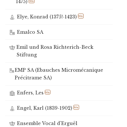
1475)
hls
Elye, Konrad (1375!-1423)
hls
Emalco SA
Emil und Rosa Richterich-Beck
Stiftung
EMP SA (Ebauches Micromécanique
Précitrame SA)
Enfers, Les
hls
Engel, Karl (1839-1902)
hls
Ensemble Vocal d'Erguël