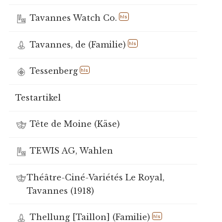
Tavannes Watch Co.
hls
Tavannes, de (Familie)
hls
Tessenberg
hls
Testartikel
Tête de Moine (Käse)
TEWIS AG, Wahlen
Théâtre-Ciné-Variétés Le Royal,
Tavannes (1918)
Thellung [Taillon] (Familie)
hls