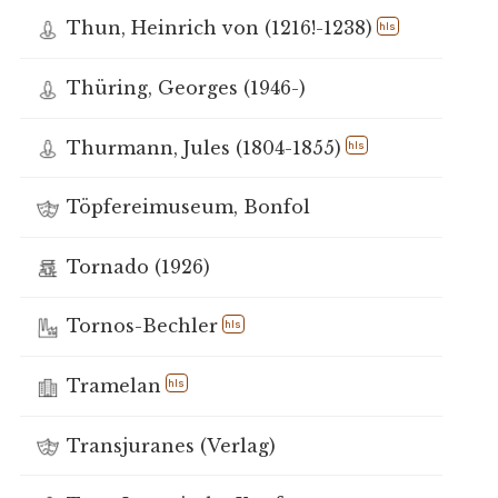
Thun, Heinrich von (1216!-1238)
hls
Thüring, Georges (1946-)
Thurmann, Jules (1804-1855)
hls
Töpfereimuseum, Bonfol
Tornado (1926)
Tornos-Bechler
hls
Tramelan
hls
Transjuranes (Verlag)