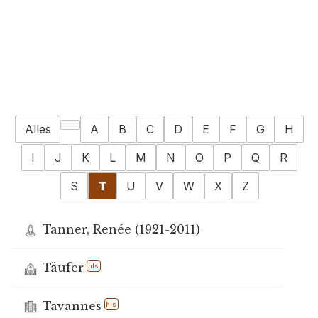
Alles
A
B
C
D
E
F
G
H
I
J
K
L
M
N
O
P
Q
R
S
T
U
V
W
X
Z
Tanner, Renée (1921-2011)
Täufer
hls
Tavannes
hls