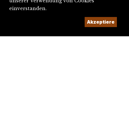
unserer Verwendung von Cookies
einverstanden.
Akzeptiere
diju@diju.ch
Artikel einreichen
Ein Projekt der