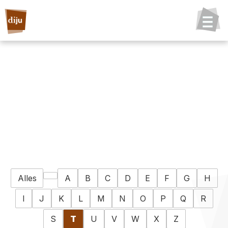
Alles
A
B
C
D
E
F
G
H
I
J
K
L
M
N
O
P
Q
R
S
T
U
V
W
X
Z