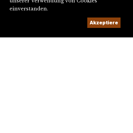
unserer Verwendung von Cookies
einverstanden.
Akzeptiere
diju@diju.ch
Artikel einreichen
Ein Projekt der