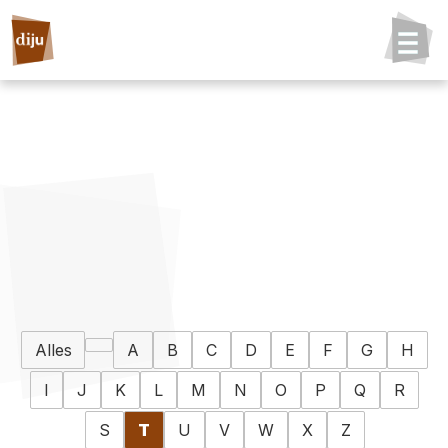
Alles
A
B
C
D
E
F
G
H
I
J
K
L
M
N
O
P
Q
R
S
T
U
V
W
X
Z