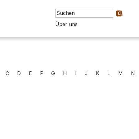
Über uns
C
D
E
F
G
H
I
J
K
L
M
N