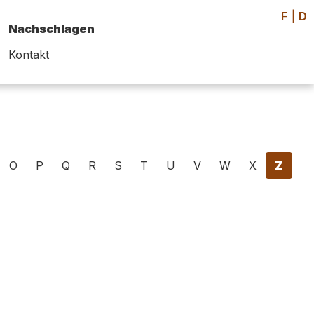
F
|
D
Nachschlagen
Kontakt
O
P
Q
R
S
T
U
V
W
X
Z