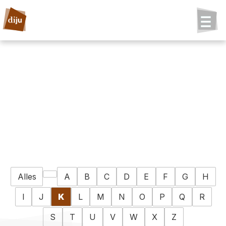
Alles
A
B
C
D
E
F
G
H
I
J
K
L
M
N
O
P
Q
R
S
T
U
V
W
X
Z