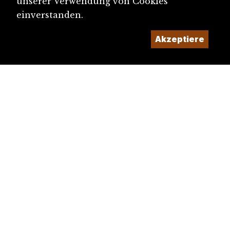
unserer Verwendung von Cookies
einverstanden.
Akzeptiere
diju@diju.ch
Artikel einreichen
Ein Projekt der