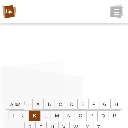
Alles
A
B
C
D
E
F
G
H
I
J
K
L
M
N
O
P
Q
R
S
T
U
V
W
X
Z