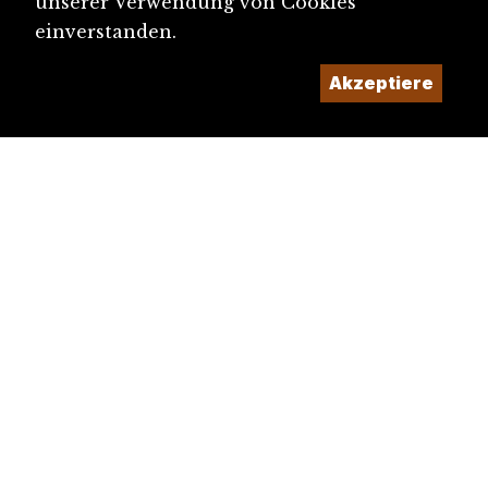
unserer Verwendung von Cookies
einverstanden.
Akzeptiere
diju@diju.ch
Artikel einreichen
Ein Projekt der