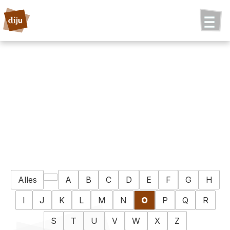
Alles
A
B
C
D
E
F
G
H
I
J
K
L
M
N
O
P
Q
R
S
T
U
V
W
X
Z