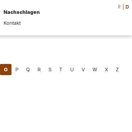
F
|
D
Nachschlagen
Kontakt
O
P
Q
R
S
T
U
V
W
X
Z