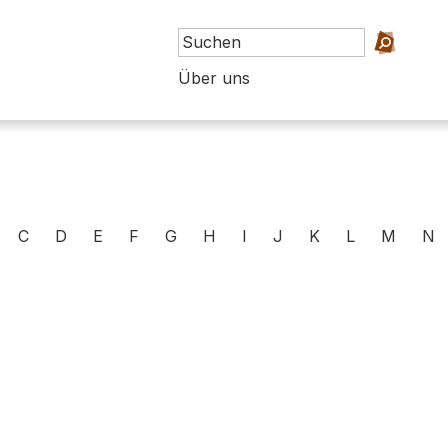
Über uns
C
D
E
F
G
H
I
J
K
L
M
N